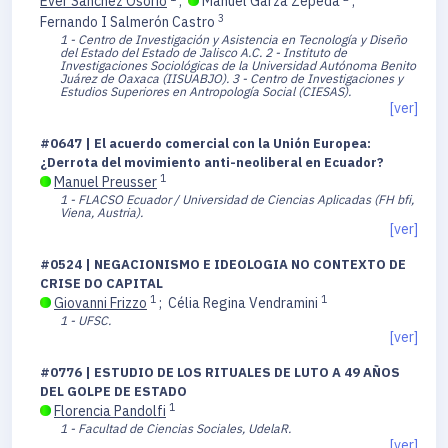
Ever Sánchez Osorio
;
Manuel Garza Zepeda
;
3
Fernando I Salmerón Castro
1 - Centro de Investigación y Asistencia en Tecnología y Diseño
del Estado del Estado de Jalisco A.C.
2 - Instituto de
Investigaciones Sociológicas de la Universidad Autónoma Benito
Juárez de Oaxaca (IISUABJO).
3 - Centro de Investigaciones y
Estudios Superiores en Antropología Social (CIESAS).
[ver]
#0647 | El acuerdo comercial con la Unión Europea:
¿Derrota del movimiento anti-neoliberal en Ecuador?
1
Manuel Preusser
1 - FLACSO Ecuador / Universidad de Ciencias Aplicadas (FH bfi,
Viena, Austria).
[ver]
#0524 | NEGACIONISMO E IDEOLOGIA NO CONTEXTO DE
CRISE DO CAPITAL
1
1
Giovanni Frizzo
;
Célia Regina Vendramini
1 - UFSC.
[ver]
#0776 | ESTUDIO DE LOS RITUALES DE LUTO A 49 AÑOS
DEL GOLPE DE ESTADO
1
Florencia Pandolfi
1 - Facultad de Ciencias Sociales, UdelaR.
[ver]