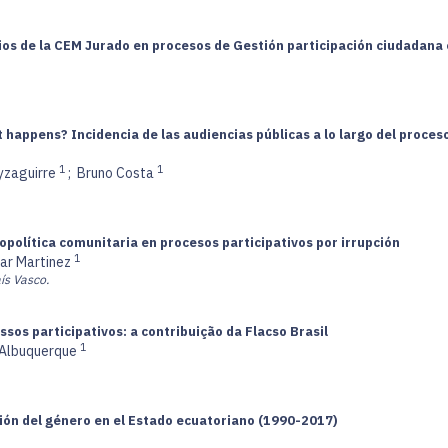
os de la CEM Jurado en procesos de Gestión participación ciudadana e
 happens? Incidencia de las audiencias públicas a lo largo del proce
1
1
yzaguirre
;
Bruno Costa
opolítica comunitaria en procesos participativos por irrupción
1
ar Martinez
ís Vasco.
sos participativos: a contribuição da Flacso Brasil
1
 Albuquerque
ión del género en el Estado ecuatoriano (1990-2017)