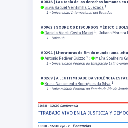
#0836 | La utopía de los derechos humanos en 
1
Silvia Raquel Veintimilla Quezada
1 - Universidad Internacional del Ecuador.
#0962 | SOBRE OS DISCURSOS MÉDICO E BOL
1
Daniela Viecili Costa Masini
;
Juliano Moreira
1 - Uniceub.
#0294 | Literaturas do fim do mundo: uma leit
1
Antonio Rediver Guizzo
;
Maíra Soalheiro 
1 - Universidade Federal da Integração Latino-amer
#0269 | A LEGITIMIDADE DA VIOLÊNCIA EST
1
Bruna Nascimento Rodrigues da Silva
1 - Universidade Federal do Estado do Rio de Janeir
10:30 - 12:30
Conferencia
“TRABAJO VIVO EN LA JUSTICIA Y DEMOC
- Ponencias
13:30 - 15:30
Eje - 2