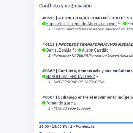
Conflicto y negociación
#0673 | A CONCILIAÇÃO COMO MÉTODO DE SO
1
Raphaella Teixeira de Abreu Junqueira
;
Ped
1 - Centro Universitário Presidente Tancredo de Al
#0112 |
PROCESOS TRANSFORMATIVOS MEDIADO
1
2
Daniel Bonilla
;
Alison Castillo
1 - Fundación KADEBRA/Fundación Universitaria de
#0569 | Conflicto, democracia y paz en Colomb
1
HAROLD VALENCIA LOPEZ
1 - UNIVERSIDAD DE CARTAGENA.
#0504 | El dialogo entre el movimiento indígena
1
fernando garcia
1 - FLACSO sede Ecuador.
- Ponencias
16:00 - 18:00
Eje - 2