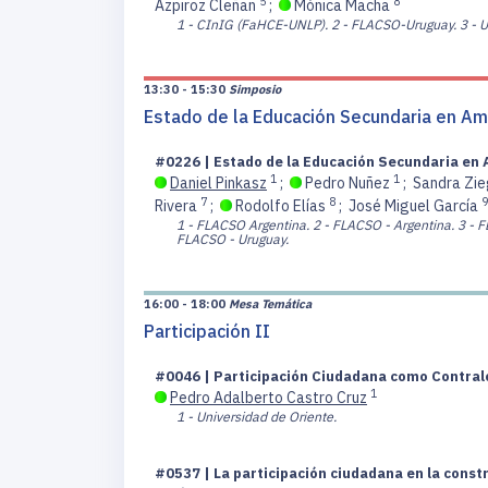
5
8
Azpiroz Cleñan
;
Mónica Macha
1 - CInIG (FaHCE-UNLP).
2 - FLACSO-Uruguay.
3 - 
13:30 - 15:30
Simposio
Estado de la Educación Secundaria en Amé
#0226 | Estado de la Educación Secundaria en 
1
1
Daniel Pinkasz
;
Pedro Nuñez
;
Sandra Zie
7
8
9
Rivera
;
Rodolfo Elías
;
José Miguel García
1 - FLACSO Argentina.
2 - FLACSO - Argentina.
3 - F
FLACSO - Uruguay.
16:00 - 18:00
Mesa Temática
Participación II
#0046 | Participación Ciudadana como Contralo
1
Pedro Adalberto Castro Cruz
1 - Universidad de Oriente.
#0537 | La participación ciudadana en la const