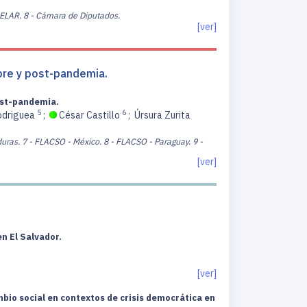
DELAR.
8 - Cámara de Diputados.
[ver]
 pre y post-pandemia.
post-pandemia.
5
6
odriguea
;
César Castillo
;
Úrsura Zurita
uras.
7 - FLACSO - México.
8 - FLACSO - Paraguay.
9 -
[ver]
n El Salvador.
[ver]
bio social en contextos de crisis democrática en