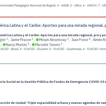
Universidad Pedagógica Nacional de Bogotá.
4 - UASB.
5 - UNLa.
6 - USACH.
7 - U
rica Latina y el Caribe: Aportes para una mirada regional,
América Latina y el Caribe: Aportes para una mirada regional, pre y 
2
2
3
4
gler
;
Jaime Piracon
;
Miriam Abramovay
;
Juan Ponce
;
Aimée R
2
3
;
Nancy Montes
;
Marcelle Tenorio
LACSO - Brasil.
4 - FLACSO - Ecuador.
5 - FLACSO - Guatemala.
6 - FLACSO- Hond
ría Social en la Gestión Pública de Fondos de Emergencia COVID-19 e
rucción de ciudad: Triple espacialidad urbana y nuevas agendas de cam