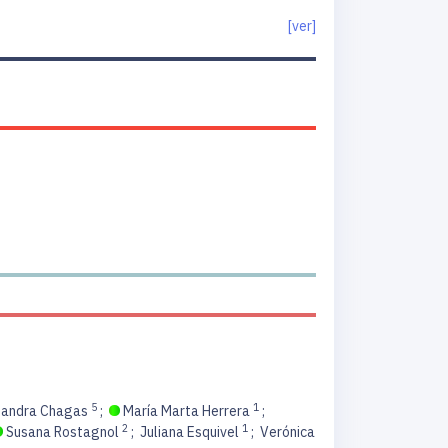
[ver]
5
1
Sandra Chagas
;
María Marta Herrera
;
2
1
Susana Rostagnol
;
Juliana Esquivel
;
Verónica