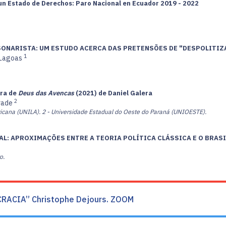
un Estado de Derechos: Paro Nacional en Ecuador 2019 - 2022
SONARISTA: UM ESTUDO ACERCA DAS PRETENSÕES DE "DESPOLITIZ
1
 Lagoas
ura de
Deus das Avencas
(2021) de Daniel Galera
2
Grade
icana (UNILA).
2 - Universidade Estadual do Oeste do Paraná (UNIOESTE).
ATAL: APROXIMAÇÕES ENTRE A TEORIA POLÍTICA CLÁSSICA E O BRA
o.
RACIA” Christophe Dejours. ZOOM