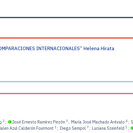
OMPARACIONES INTERNACIONALES” Helena Hirata
2
3
4
o
;
José Ernesto Ramírez Pinzón
;
María José Machado Arévalo
;
1
7
1
alen Azul Calderón Fourmont
;
Diego Sempol
;
Luciana Szeinfeld
;