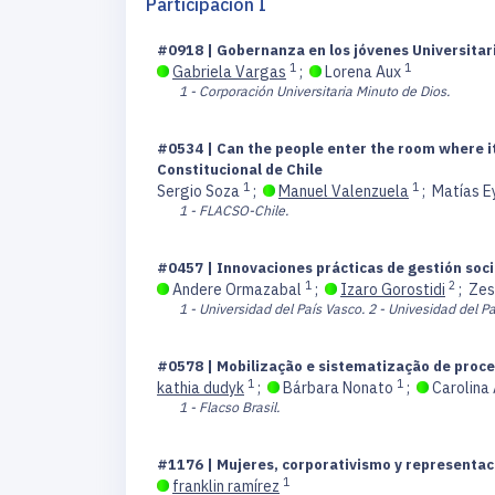
Participación I
#0918 | Gobernanza en los jóvenes Universitari
1
1
Gabriela Vargas
;
Lorena Aux
1 - Corporación Universitaria Minuto de Dios.
#0534 | Can the people enter the room where it
Constitucional de Chile
1
1
Sergio Soza
;
Manuel Valenzuela
;
Matías E
1 - FLACSO-Chile.
#0457 | Innovaciones prácticas de gestión soci
1
2
Andere Ormazabal
;
Izaro Gorostidi
;
Zes
1 - Universidad del País Vasco.
2 - Univesidad del Pa
#0578 | Mobilização e sistematização de proces
1
1
kathia dudyk
;
Bárbara Nonato
;
Carolina
1 - Flacso Brasil.
#1176 | Mujeres, corporativismo y representac
1
franklin ramírez