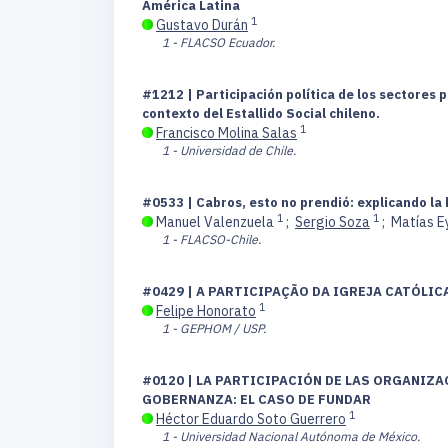
América Latina
1
Gustavo Durán
1 - FLACSO Ecuador.
#1212 | Participación política de los sectores 
contexto del Estallido Social chileno.
1
Francisco Molina Salas
1 - Universidad de Chile.
#0533 | Cabros, esto no prendió: explicando la
1
1
Manuel Valenzuela
;
Sergio Soza
;
Matías E
1 - FLACSO-Chile.
#0429 | A PARTICIPAÇÃO DA IGREJA CATÓLIC
1
Felipe Honorato
1 - GEPHOM / USP.
#0120 | LA PARTICIPACIÓN DE LAS ORGANIZA
GOBERNANZA: EL CASO DE FUNDAR
1
Héctor Eduardo Soto Guerrero
1 - Universidad Nacional Autónoma de México.