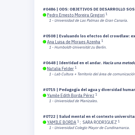
#0486 | ODS: OBJETIVOS DE DESARROLLO SOS
1
Pedro Ernesto Moreira Gregori
1 - Universidad de Las Palmas de Gran Canaria.
#0508 | Evaluando los efectos del crowdlaw: e
1
Ana Luisa de Moraes Azenha
1 - Humboldt-Universität zu Berlin.
#0648 | Identidad en el andar.
Hacia una metodol
1
Natalia Felder
1 - Lab Cultura + Territorio del área de comunicación
#0715 | Pedagogía del agua y diversidad huma
1
Yamile Edith Borda Pérez
1 - Universidad de Manizales.
#0722 | Salud mental en el contexto universit
1
1
YAMILE BORDA
;
SARA RODRIGUEZ
1 - Universidad Colegio Mayor de Cundinamarca.