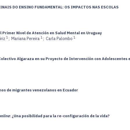
FINAIS DO ENSINO FUNDAMENTAL: OS IMPACTOS NAS ESCOLAS
el Primer Nivel de Atención en Salud Mental en Uruguay
1
1
1
iriz
;
Mariana Pereira
;
Carla Palombo
 Colectivo Algaraza en su Proyecto de Intervención con Adolescentes
anos de migrantes venezolanos en Ecuador
online
: ¿Una posibilidad para la re-configuración de la vida?