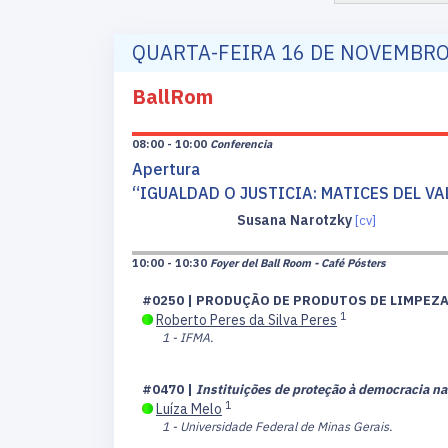
QUARTA-FEIRA 16 DE NOVEMBR
BallRom
08:00 - 10:00
Conferencia
Apertura
“IGUALDAD O JUSTICIA: MATICES DEL VA
Susana Narotzky
[cv]
10:00 - 10:30
Foyer del Ball Room - Café Pósters
#0250 | PRODUÇÃO DE PRODUTOS DE LIMPEZ
1
Roberto Peres da Silva Peres
1 - IFMA.
#0470 |
Instituições de proteção à democracia na 
1
Luíza Melo
1 - Universidade Federal de Minas Gerais.