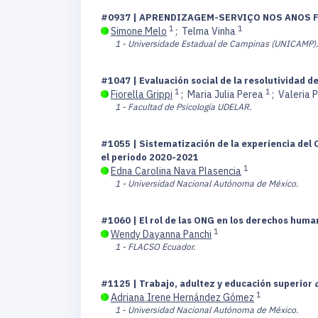
#0937 | APRENDIZAGEM-SERVIÇO NOS ANOS 
1
1
Simone Melo
;
Telma Vinha
1 - Universidade Estadual de Campinas (UNICAMP).
#1047 | Evaluación social de la resolutividad d
1
1
Fiorella Grippi
;
Maria Julia Perea
;
Valeria P
1 - Facultad de Psicología UDELAR.
#1055 | Sistematización de la experiencia del
el periodo 2020-2021
1
Edna Carolina Nava Plasencia
1 - Universidad Nacional Autónoma de México.
#1060 | El rol de las ONG en los derechos hum
1
Wendy Dayanna Panchi
1 - FLACSO Ecuador.
#1125 | Trabajo, adultez y educación superior
1
Adriana Irene Hernández Gómez
1 - Universidad Nacional Autónoma de México.