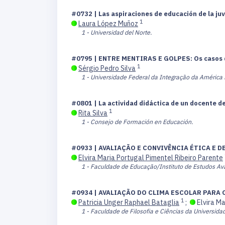
#0732 | Las aspiraciones de educación de la ju
1
Laura López Muñoz
1 - Universidad del Norte.
#0795 | ENTRE MENTIRAS E GOLPES: Os casos da
1
Sérgio Pedro Silva
1 - Universidade Federal da Integração da América 
#0801 | La actividad didáctica de un docente d
1
Rita Silva
1 - Consejo de Formación en Educación.
#0933 | AVALIAÇÃO E CONVIVÊNCIA ÉTICA E
Elvira Maria Portugal Pimentel Ribeiro Parente
1 - Faculdade de Educação/Instituto de Estudos A
#0934 | AVALIAÇÃO DO CLIMA ESCOLAR PARA
1
Patricia Unger Raphael Bataglia
;
Elvira Ma
1 - Faculdade de Filosofia e Ciências da Universidad