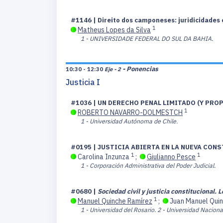
#1146 | Direito dos camponeses: juridicidades 
1
Matheus Lopes da Silva
1 - UNIVERSIDADE FEDERAL DO SUL DA BAHIA.
- Ponencias
10:30 - 12:30
Eje - 2
Justicia I
#1036 | UN DERECHO PENAL LIMITADO (Y PR
1
ROBERTO NAVARRO-DOLMESTCH
1 - Universidad Autónoma de Chile.
#0195 | JUSTICIA ABIERTA EN LA NUEVA CONS
1
1
Carolina Inzunza
;
Giulianno Pesce
1 - Corporación Administrativa del Poder Judicial.
#0680 |
Sociedad civil y justicia constitucional.
1
Manuel Quinche Ramírez
;
Juan Manuel Qui
1 - Universidad del Rosario.
2 - Universidad Naciona