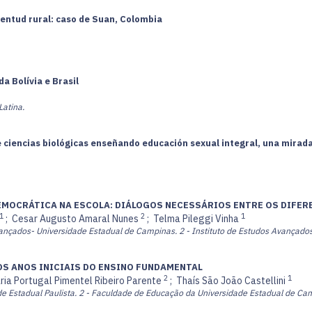
ventud rural: caso de Suan, Colombia
 Bolívia e Brasil
Latina.
e ciencias biológicas enseñando educación sexual integral, una mirada
 DEMOCRÁTICA NA ESCOLA: DIÁLOGOS NECESSÁRIOS ENTRE OS DIFE
1
2
1
;
Cesar Augusto Amaral Nunes
;
Telma Pileggi Vinha
vançados- Universidade Estadual de Campinas.
2 - Instituto de Estudos Avançado
 OS ANOS INICIAIS DO ENSINO FUNDAMENTAL
2
1
ria Portugal Pimentel Ribeiro Parente
;
Thaís São João Castellini
e Estadual Paulista.
2 - Faculdade de Educação da Universidade Estadual de Ca