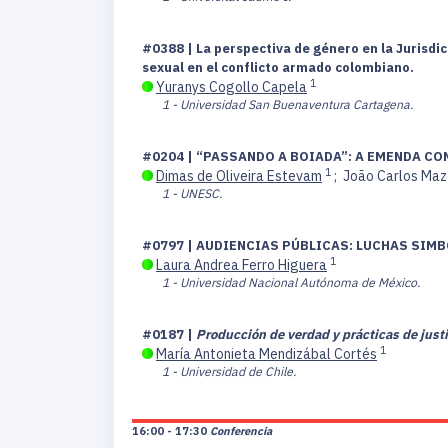
#0388 | La perspectiva de género en la Jurisdicc
sexual en el conflicto armado colombiano.
1
Yuranys Cogollo Capela
1 - Universidad San Buenaventura Cartagena.
#0204 | “PASSANDO A BOIADA”: A EMENDA CO
1
Dimas de Oliveira Estevam
;
João Carlos Maz
1 - UNESC.
#0797 | AUDIENCIAS PÚBLICAS: LUCHAS SIM
1
Laura Andrea Ferro Higuera
1 - Universidad Nacional Autónoma de México.
#0187 |
Producción de verdad y prácticas de justi
1
María Antonieta Mendizábal Cortés
1 - Universidad de Chile.
16:00 - 17:30
Conferencia