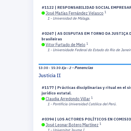
#1122 | RESPONSABILIDAD SOCIAL EMPRESAR
1
José Matías Fernández Velasco
1 - Universidad de Málaga.
#0267 | AS DISPUTAS EM TORNO DA JUSTIÇA DE
brasileiras
1
Vitor Furtado de Melo
1 - Universidade Federal do Estado do Rio de Janeir
- Ponencias
13:30 - 15:30
Eje - 2
Justicia II
#1177 | Prácticas disciplinarias y ritual en el
jurídico estatal.
1
Claudia Arredondo Villar
1 - Pontificia Universidad Católica del Perú.
#0394 | LOS ACTORES POLÍTICOS EN COMISIO
1
José Leonar Botero Martínez
1 - Universitat Jaume I.