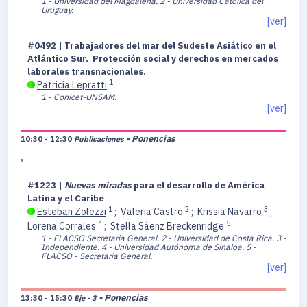
1 - Universidad del Magdalena.
2 - Universidad Católica del
Uruguay.
[ver]
#0492 | Trabajadores del mar del Sudeste Asiático en el
Atlántico Sur. Protección social y derechos en mercados
laborales transnacionales.
1
Patricia Lepratti
1 - Conicet-UNSAM.
[ver]
- Ponencias
10:30 - 12:30
Publicaciones
,
#1223 |
Nuevas miradas
para el desarrollo de América
Latina y el Caribe
1
2
3
Esteban Zolezzi
;
Valeria Castro
;
Krissia Navarro
;
4
5
Lorena Corrales
;
Stella Sáenz Breckenridge
1 - FLACSO Secretaria General.
2 - Universidad de Costa Rica.
3 -
Independiente.
4 - Universidad Autónoma de Sinaloa.
5 -
FLACSO - Secretaría General.
[ver]
- Ponencias
13:30 - 15:30
Eje - 3