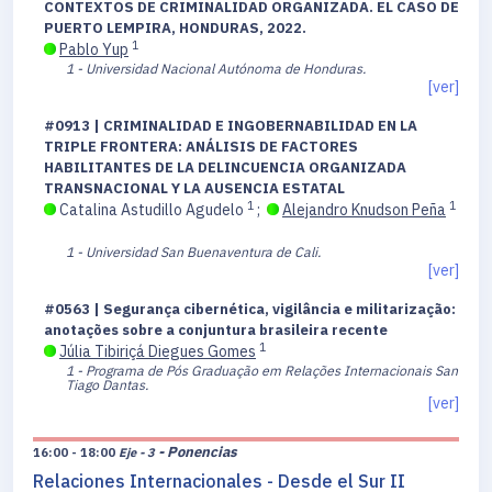
CONTEXTOS DE CRIMINALIDAD ORGANIZADA. EL CASO DE
PUERTO LEMPIRA, HONDURAS, 2022.
1
Pablo Yup
1 - Universidad Nacional Autónoma de Honduras.
[ver]
#0913 | CRIMINALIDAD E INGOBERNABILIDAD EN LA
TRIPLE FRONTERA: ANÁLISIS DE FACTORES
HABILITANTES DE LA DELINCUENCIA ORGANIZADA
TRANSNACIONAL Y LA AUSENCIA ESTATAL
1
1
Catalina Astudillo Agudelo
;
Alejandro Knudson Peña
1 - Universidad San Buenaventura de Cali.
[ver]
#0563 | Segurança cibernética, vigilância e militarização:
anotações sobre a conjuntura brasileira recente
1
Júlia Tibiriçá Diegues Gomes
1 - Programa de Pós Graduação em Relações Internacionais San
Tiago Dantas.
[ver]
- Ponencias
16:00 - 18:00
Eje - 3
Relaciones Internacionales - Desde el Sur II