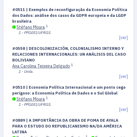
#0511 | Exemplos de reconfiguração da Economia Política
dos Dados: análise dos casos da GDPR europeia e da LGDP
brasileira
1
Stéfano Moura
1 - PPGEEI/UFRGS.
[ver]
#0558 | DESCOLONIZACIÓN, COLONIALISMO INTERNO Y
RELACIONES INTERNACIONALES: UN ANÁLISIS DEL CASO
BOLIVIANO
1
Ana Carolina Teixeira Delgado
1 - Unila.
[ver]
#0510 | Economia Política Internacional e um ponto cego
perigoso: a Economia Política de Dados e o Sul Global
1
Stéfano Moura
1 - PPGEEI/UFRGS.
[ver]
#0889 | A IMPORTÂNCIA DA OBRA DE POMA DE AYALA
PARA O ESTUDO DO REPUBLICANISMO NA/DA AMÉRICA
LATINA
1