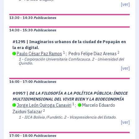
[ver]
13:30 - 14:30
Publicaciones
14:30 - 15:30
Publicaciones
#1295 | Imaginarios urbanos de la ciudad de Popayán en
la era digital.
1
2
Paulo César Paz Ramos
;
Pedro Felipe Diaz Arenas
1 - Corporación Universitaria Comfacauca.
2 - Universidad del
Quindio.
[ver]
16:00 - 17:00
Publicaciones
#0957 |
DE LA FILOSOFÍA A LA POLÍTICA PÚBLICA: ÍNDICE
MULTIDIMENSIONAL DEL VIVIR BIEN Y LA BIOECONOMÍA
1
Jorge León Quiroga Canaviri
;
Marcelo Eduardo
2
Zaiduni Salazar
1 - IICA Bolivia /Fundetic.
2 - Vicepresidencia del Estado.
[ver]
17:00 - 18:00
Publicaciones