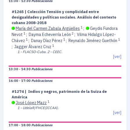
11:30 - 12:30
Publicaciones
#1265 | Colección Tensión y complicidad entre
desigualdades y políticas sociales. Análisis del contexto
cubano 2008-2018
1
María del Carmen Zabala Argüelles
;
Geydis Fundora
1
2
Nevot
;
Dayma Echeverría León
;
Vilma Hidalgo López-
1
1
1
Chávez
;
Danay Díaz Pérez
;
Reynaldo Jiménez Guethón
1
;
Jagger Álvarez Cruz
1 - FLACSO-Cuba.
2 - CEEC.
[ver]
13:30 - 14:30
Publicaciones
16:00 - 17:00
Publicaciones
#1274 | Indios y negros, patrimonio de la Suiza de
América
1
José López Mazz
1 - UdelaR/FHCE(ICCAA).
[ver]
17:00 - 18:00
Publicaciones