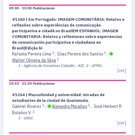
09:00 - 10:00
Publicaciones
#1360 | Em Português: IMAGEM COMUNITÁRIA: Relatos e
reflexões sobre experiências de comunicação
participativa e cidadã no BrasilEM ESPANHOL: IMAGEN
COMUNITARIA: Relatos y reflexiones sobre experiencias
de comunicación participativa e ciudadana en
Brasil(Edição bi
1
2
Rafaela Pereira Lima
;
Elias Pereira dos Santos
;
1
Walter Oliveira da Silva
1 - Agência de Iniciativas Cidadãs - AIC.
2 - UFMG.
[ver]
10:30 - 11:30
Publicaciones
#1264 | Masculinidad y universidad: miradas de
estudiantes de la ciudad de Guatemala.
1
1
Gabriel Álvarez
;
Alejandra Muralles
;
José Herbert R.
1
Bolaños V.
1 - USAC.
[ver]