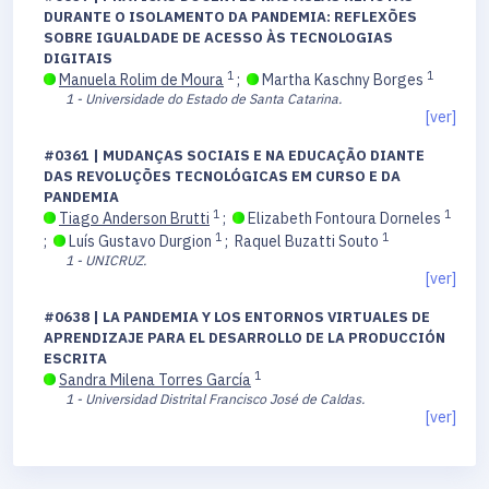
DURANTE O ISOLAMENTO DA PANDEMIA: REFLEXÕES
SOBRE IGUALDADE DE ACESSO ÀS TECNOLOGIAS
DIGITAIS
1
1
Manuela Rolim de Moura
;
Martha Kaschny Borges
1 - Universidade do Estado de Santa Catarina.
[ver]
#0361 | MUDANÇAS SOCIAIS E NA EDUCAÇÃO DIANTE
DAS REVOLUÇÕES TECNOLÓGICAS EM CURSO E DA
PANDEMIA
1
1
Tiago Anderson Brutti
;
Elizabeth Fontoura Dorneles
1
1
;
Luís Gustavo Durgion
;
Raquel Buzatti Souto
1 - UNICRUZ.
[ver]
#0638 | LA PANDEMIA Y LOS ENTORNOS VIRTUALES DE
APRENDIZAJE PARA EL DESARROLLO DE LA PRODUCCIÓN
ESCRITA
1
Sandra Milena Torres García
1 - Universidad Distrital Francisco José de Caldas.
[ver]