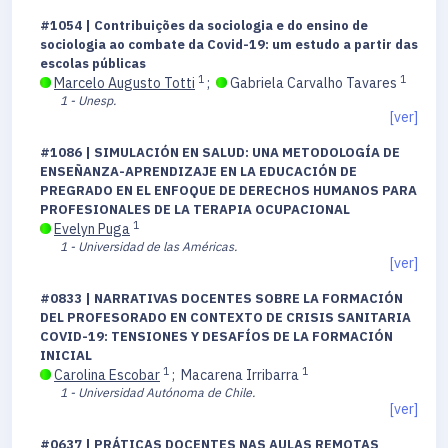
#1054 | Contribuições da sociologia e do ensino de
sociologia ao combate da Covid-19: um estudo a partir das
escolas públicas
1
1
Marcelo Augusto Totti
;
Gabriela Carvalho Tavares
1 - Unesp.
[ver]
#1086 | SIMULACIÓN EN SALUD: UNA METODOLOGÍA DE
ENSEÑANZA-APRENDIZAJE EN LA EDUCACIÓN DE
PREGRADO EN EL ENFOQUE DE DERECHOS HUMANOS PARA
PROFESIONALES DE LA TERAPIA OCUPACIONAL
1
Evelyn Puga
1 - Universidad de las Américas.
[ver]
#0833 | NARRATIVAS DOCENTES SOBRE LA FORMACIÓN
DEL PROFESORADO EN CONTEXTO DE CRISIS SANITARIA
COVID-19: TENSIONES Y DESAFÍOS DE LA FORMACIÓN
INICIAL
1
1
Carolina Escobar
;
Macarena Irribarra
1 - Universidad Autónoma de Chile.
[ver]
#0637 | PRÁTICAS DOCENTES NAS AULAS REMOTAS