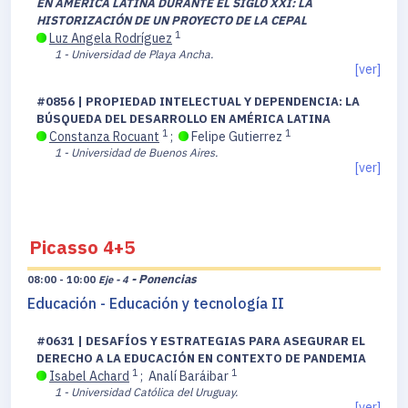
EN AMÉRICA LATINA DURANTE EL SIGLO XXI: LA
HISTORIZACIÓN DE UN PROYECTO DE LA CEPAL
1
Luz Angela Rodríguez
1 - Universidad de Playa Ancha.
[ver]
#0856 | PROPIEDAD INTELECTUAL Y DEPENDENCIA: LA
BÚSQUEDA DEL DESARROLLO EN AMÉRICA LATINA
1
1
Constanza Rocuant
;
Felipe Gutierrez
1 - Universidad de Buenos Aires.
[ver]
Picasso 4+5
- Ponencias
08:00 - 10:00
Eje - 4
Educación - Educación y tecnología II
#0631 | DESAFÍOS Y ESTRATEGIAS PARA ASEGURAR EL
DERECHO A LA EDUCACIÓN EN CONTEXTO DE PANDEMIA
1
1
Isabel Achard
;
Analí Baráibar
1 - Universidad Católica del Uruguay.
[ver]