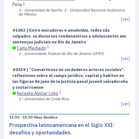
2
Peña
1 - Universidad de Nariño.
2 - Universidad Nacional Autónoma
de México.
[ver]
#1063 | Entre moradores e
envolvidos
, todos são
culpados: os discursos condenatórios a adolescentes em
sentenças judiciais no Rio de Janeiro
1
Carla Machado
1 - Universidade Federal do Rio de Janeiro (UFRJ).
[ver]
#0319 | “Convertirnos en verdaderos actores sociales”:
reflexiones sobre el campo jurídico, capital y habitus en
las figuras de juez de la justicia penal juvenil salvadoreña
y costarricense
1
Natasha Alpízar Lobo
1 - Universidad de Costa Rica.
[ver]
13:30 - 15:30
Mesa Temática
Prospectiva latinoamericana en el Siglo XXI:
desafíos y oportunidades.