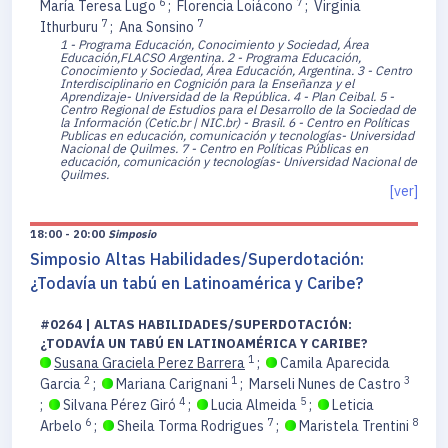
6
7
María Teresa Lugo
;
Florencia Loiácono
;
Virginia
7
7
Ithurburu
;
Ana Sonsino
1 - Programa Educación, Conocimiento y Sociedad, Área
Educación,FLACSO Argentina.
2 - Programa Educación,
Conocimiento y Sociedad, Área Educación, Argentina.
3 - Centro
Interdisciplinario en Cognición para la Enseñanza y el
Aprendizaje- Universidad de la República.
4 - Plan Ceibal.
5 -
Centro Regional de Estudios para el Desarrollo de la Sociedad de
la Información (Cetic.br | NIC.br) - Brasil.
6 - Centro en Políticas
Publicas en educación, comunicación y tecnologías- Universidad
Nacional de Quilmes.
7 - Centro en Políticas Públicas en
educación, comunicación y tecnologías- Universidad Nacional de
Quilmes.
[ver]
18:00 - 20:00
Simposio
Simposio Altas Habilidades/Superdotación:
¿Todavía un tabú en Latinoamérica y Caribe?
#0264 | ALTAS HABILIDADES/SUPERDOTACIÓN:
¿TODAVÍA UN TABÚ EN LATINOAMÉRICA Y CARIBE?
1
Susana Graciela Perez Barrera
;
Camila Aparecida
2
1
3
Garcia
;
Mariana Carignani
;
Marseli Nunes de Castro
4
5
;
Silvana Pérez Giró
;
Lucia Almeida
;
Leticia
6
7
8
Arbelo
;
Sheila Torma Rodrigues
;
Maristela Trentini