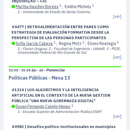
INQUIRIÇÃO – CoI
1
1
Martha Kaschny Borges
;
Emillie Michels
1 - Universidade do Estado de Santa Catarina.
[ver]
#0477 | RETROALIMENTACIÓN ENTRE PARES COMO
ESTRATEGIA DE EVALUACIÓN FORMATIVA DESDE LA
PERSPECTIVA DE LAS PERSONAS PARTICIPANTES
1
2
3
Sofía García Cabeza
;
Regina Motz
;
Eliseo Reategui
1 - Flacso Uruguay.
2 - Facultad de Ingeniería - UdelaR.
3 - PGIE,
Universidade Federal do Rio Grande do Sul.
[ver]
- Ponencias
13:30 - 15:30
Eje - 10
Políticas Públicas - Mesa 15
#1324 | LOS ALGORITMOS Y LA INTELIGENCIA
ARTIFICIAL EN EL CONTEXTO DE LA NUEVA GESTION
PÚBLICA “UNA NUEVA GOBERNAZA DIGITAL"
1
Duvan Fernando Caleño Henao
1 - Escuela Superior de Administracion Publica ESAP.
[ver]
#0982 | Desafíos político-institucionales en municipios