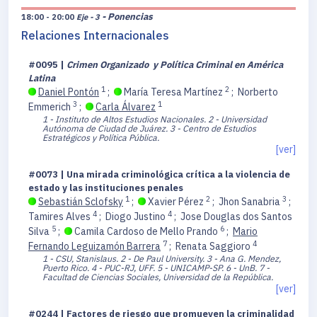
- Ponencias
18:00 - 20:00
Eje - 3
Relaciones Internacionales
#0095 |
Crimen Organizado y Política Criminal en América
Latina
1
2
Daniel Pontón
;
María Teresa Martínez
;
Norberto
3
1
Emmerich
;
Carla Álvarez
1 - Instituto de Altos Estudios Nacionales.
2 - Universidad
Autónoma de Ciudad de Juárez.
3 - Centro de Estudios
Estratégicos y Política Pública.
[ver]
#0073 | Una mirada criminológica crítica a la violencia de
estado y las instituciones penales
1
2
3
Sebastián Sclofsky
;
Xavier Pérez
;
Jhon Sanabria
;
4
4
Tamires Alves
;
Diogo Justino
;
Jose Douglas dos Santos
5
6
Silva
;
Camila Cardoso de Mello Prando
;
Mario
7
4
Fernando Leguizamón Barrera
;
Renata Saggioro
1 - CSU, Stanislaus.
2 - De Paul University.
3 - Ana G. Mendez,
Puerto Rico.
4 - PUC-RJ, UFF.
5 - UNICAMP-SP.
6 - UnB.
7 -
Facultad de Ciencias Sociales, Universidad de la República.
[ver]
#0244 | Factores de riesgo que promueven la criminalidad