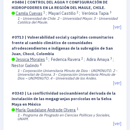
#0484 | CONTROL DEL AGUA Y CONFIGURACIÓN DE
HIDROPODERES EN LA REGIÓN DEL MAULE, CHILE.
1
2
3
Camila Cuevas
;
Mayarí Castillo
;
Verónica Tapia
1 - Universidad de Chile.
2 - Universidad Mayor.
3 - Universidad
Católica del Maule.
[ver]
#0713 | Vulnerabilidad social y capitales comunitarios
frente al cambio climático de comunidades
afrodescendientes e indígenas de la subregión de San
Juan, Chocó, Colombia
1
2
3
Jessica Morales
;
Federica Ravera
;
Adira Amaya
;
4
Nestor Galindo
1 - Corporación Universitaria Minuto de Dios - UNIMINUTO.
2 -
Universitat de Girona.
3 - Corporación Universitaria Minuto de
Dios – UNIMINUTO.
4 - Universidad de los Andes.
[ver]
#0343 | La conflictividad socioambiental derivada de la
instalación de las megagranjas porcícolas en la Selva
Maya en México
1
María Guadalupe Andrade Olvera
1 - Programa de Posgrado en Ciencias Políticas y Sociales,
UNAM.
[ver]