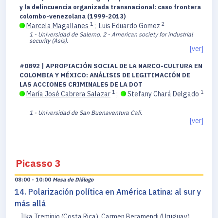
y la delincuencia organizada transnacional: caso frontera
colombo-venezolana (1999-2013)
1
2
Marcela Magallanes
;
Luis Eduardo Gomez
1 - Universidad de Salerno.
2 - American society for industrial
security (Asis).
[ver]
#0892 | APROPIACIÓN SOCIAL DE LA NARCO-CULTURA EN
COLOMBIA Y MÉXICO: ANÁLISIS DE LEGITIMACIÓN DE
LAS ACCIONES CRIMINALES DE LA DOT
1
1
María José Cabrera Salazar
;
Stefany Chará Delgado
1 - Universidad de San Buenaventura Cali.
[ver]
Picasso 3
08:00 - 10:00
Mesa de Diálogo
14. Polarización política en América Latina: al sur y
más allá
Ilka Treminio (Costa Rica), Carmen Beramendi (Uruguay),