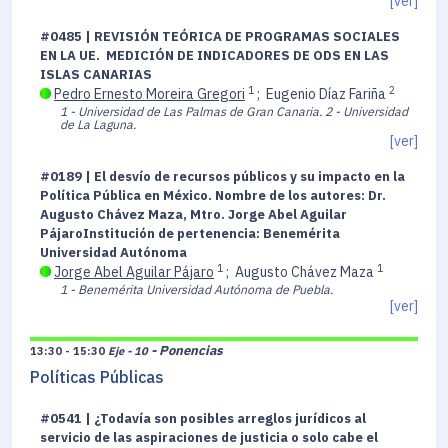
[ver]
#0485 | REVISIÓN TEÓRICA DE PROGRAMAS SOCIALES
EN LA UE. MEDICIÓN DE INDICADORES DE ODS EN LAS
ISLAS CANARIAS
1
2
Pedro Ernesto Moreira Gregori
;
Eugenio Díaz Fariña
1 - Universidad de Las Palmas de Gran Canaria.
2 - Universidad
de La Laguna.
[ver]
#0189 | El desvío de recursos públicos y su impacto en la
Política Pública en México. Nombre de los autores: Dr.
Augusto Chávez Maza, Mtro. Jorge Abel Aguilar
PájaroInstitución de pertenencia: Benemérita
Universidad Autónoma
1
1
Jorge Abel Aguilar Pájaro
;
Augusto Chávez Maza
1 - Benemérita Universidad Autónoma de Puebla.
[ver]
- Ponencias
13:30 - 15:30
Eje - 10
Políticas Públicas
#0541 | ¿Todavía son posibles arreglos jurídicos al
servicio de las aspiraciones de justicia o solo cabe el