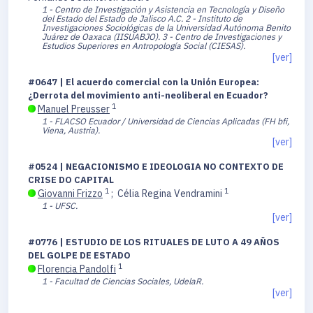
1 - Centro de Investigación y Asistencia en Tecnología y Diseño
del Estado del Estado de Jalisco A.C.
2 - Instituto de
Investigaciones Sociológicas de la Universidad Autónoma Benito
Juárez de Oaxaca (IISUABJO).
3 - Centro de Investigaciones y
Estudios Superiores en Antropología Social (CIESAS).
[ver]
#0647 | El acuerdo comercial con la Unión Europea:
¿Derrota del movimiento anti-neoliberal en Ecuador?
1
Manuel Preusser
1 - FLACSO Ecuador / Universidad de Ciencias Aplicadas (FH bfi,
Viena, Austria).
[ver]
#0524 | NEGACIONISMO E IDEOLOGIA NO CONTEXTO DE
CRISE DO CAPITAL
1
1
Giovanni Frizzo
;
Célia Regina Vendramini
1 - UFSC.
[ver]
#0776 | ESTUDIO DE LOS RITUALES DE LUTO A 49 AÑOS
DEL GOLPE DE ESTADO
1
Florencia Pandolfi
1 - Facultad de Ciencias Sociales, UdelaR.
[ver]