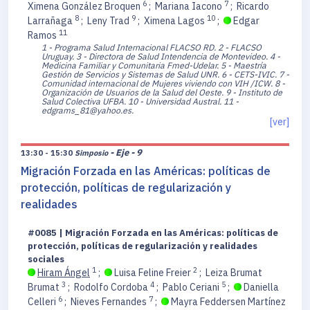
6
7
Ximena González Broquen
;
Mariana Iacono
;
Ricardo
8
9
10
Larrañaga
;
Leny Trad
;
Ximena Lagos
;
Edgar
11
Ramos
1 - Programa Salud Internacional FLACSO RD.
2 - FLACSO
Uruguay.
3 - Directora de Salud Intendencia de Montevideo.
4 -
Medicina Familiar y Comunitaria Fmed-Udelar.
5 - Maestría
Gestión de Servicios y Sistemas de Salud UNR.
6 - CETS-IVIC.
7 -
Comunidad internacional de Mujeres viviendo con VIH /ICW.
8 -
Organización de Usuarios de la Salud del Oeste.
9 - Instituto de
Salud Colectiva UFBA.
10 - Universidad Austral.
11 -
edgrams_81@yahoo.es.
[ver]
- Eje - 9
13:30 - 15:30
Simposio
Migración Forzada en las Américas: políticas de
protección, políticas de regularización y
realidades
#0085 | Migración Forzada en las Américas: políticas de
protección, políticas de regularización y realidades
sociales
1
2
Hiram Ángel
;
Luisa Feline Freier
;
Leiza Brumat
3
4
5
Brumat
;
Rodolfo Cordoba
;
Pablo Ceriani
;
Daniella
6
7
Celleri
;
Nieves Fernandes
;
Mayra Feddersen Martínez