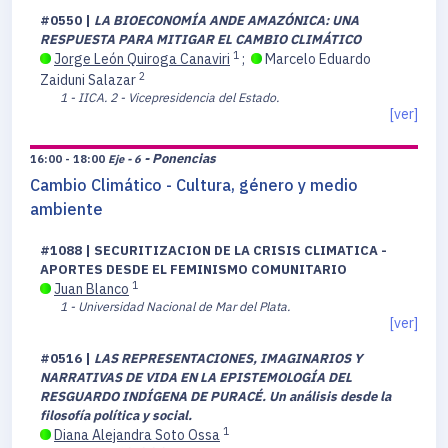
#0550 |
LA BIOECONOMÍA ANDE AMAZÓNICA: UNA
RESPUESTA PARA MITIGAR EL CAMBIO CLIMÁTICO
1
Jorge León Quiroga Canaviri
;
Marcelo Eduardo
2
Zaiduni Salazar
1 - IICA.
2 - Vicepresidencia del Estado.
[ver]
- Ponencias
16:00 - 18:00
Eje - 6
Cambio Climático - Cultura, género y medio
ambiente
#1088 | SECURITIZACION DE LA CRISIS CLIMATICA -
APORTES DESDE EL FEMINISMO COMUNITARIO
1
Juan Blanco
1 - Universidad Nacional de Mar del Plata.
[ver]
#0516 |
LAS REPRESENTACIONES, IMAGINARIOS Y
NARRATIVAS DE VIDA EN LA EPISTEMOLOGÍA DEL
RESGUARDO INDÍGENA DE PURACÉ. Un análisis desde la
filosofía política y social.
1
Diana Alejandra Soto Ossa