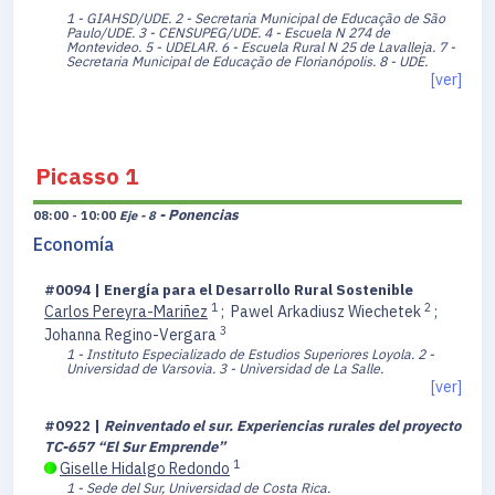
1 - GIAHSD/UDE.
2 - Secretaria Municipal de Educação de São
Paulo/UDE.
3 - CENSUPEG/UDE.
4 - Escuela N 274 de
Montevideo.
5 - UDELAR.
6 - Escuela Rural N 25 de Lavalleja.
7 -
Secretaria Municipal de Educação de Florianópolis.
8 - UDE.
[ver]
Picasso 1
- Ponencias
08:00 - 10:00
Eje - 8
Economía
#0094 | Energía para el Desarrollo Rural Sostenible
1
2
Carlos Pereyra-Mariñez
;
Pawel Arkadiusz Wiechetek
;
3
Johanna Regino-Vergara
1 - Instituto Especializado de Estudios Superiores Loyola.
2 -
Universidad de Varsovia.
3 - Universidad de La Salle.
[ver]
#0922 |
Reinventado el sur. Experiencias rurales del proyecto
TC-657 “El Sur Emprende”
1
Giselle Hidalgo Redondo
1 - Sede del Sur, Universidad de Costa Rica.