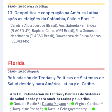
18:00 - 20:00
Mesa de Diálogo
13. Geopolítica e cooperação na América Latina
após as eleições da Colômbia, Chile e Brasil”
Carolina Alburquerque (Brasil), Ana Gabriela Fernández
(FLACSO UY), Raphael Callou (OEI Brasil), Rita Gomes do
Nascimento (FLACSO Brasil), Boaventura de Sousa Santos
(CES/UPMS)
Florida
08:00 - 10:00
Simposio
Refundación de Teorías y Políticas de Sistemas de
Salud desde y para América Latina y el Caribe.
#0219 | Refundación de Teorías y Políticas de Sistemas
de Salud desde y para América Latina y el Caribe.
1
2
3
Gonzalo Basile
;
Daiana Moyano
;
Virginia Cardozo
4
5
;
Jacqueline Ponzo
;
Natalia Echegoyemberry
;