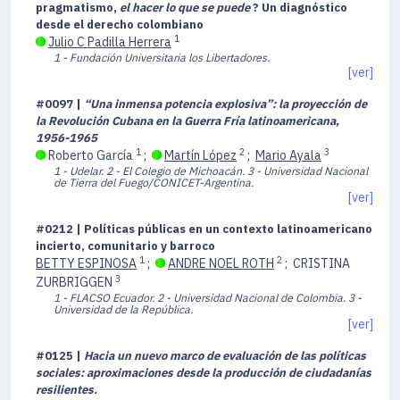
pragmatismo,
el hacer lo que se puede
? Un diagnóstico
desde el derecho colombiano
1
Julio C Padilla Herrera
1 - Fundación Universitaria los Libertadores.
[ver]
#0097 |
“Una inmensa potencia explosiva”: la proyección de
la Revolución Cubana en la Guerra Fría latinoamericana,
1956-1965
1
2
3
Roberto García
;
Martín López
;
Mario Ayala
1 - Udelar.
2 - El Colegio de Michoacán.
3 - Universidad Nacional
de Tierra del Fuego/CONICET-Argentina.
[ver]
#0212 | Políticas públicas en un contexto latinoamericano
incierto, comunitario y barroco
1
2
BETTY ESPINOSA
;
ANDRE NOEL ROTH
;
CRISTINA
3
ZURBRIGGEN
1 - FLACSO Ecuador.
2 - Universidad Nacional de Colombia.
3 -
Universidad de la República.
[ver]
#0125 |
Hacia un nuevo marco de evaluación de las políticas
sociales: aproximaciones desde la producción de ciudadanías
resilientes.