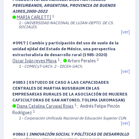
PERIURBANOS, ARGENTINA, PROVINCIA DE BUENOS
AIRES,2000-2022
1
MARIA CARLETTI
1 - UNIVERSIDAD NACIONAL DE LUJAN-DEPTO. DE CS.
SOCIALES.
[ver]
#0917 | Cambio y participación del uso de suelo de la
unidad ejidal del Estado de México, una perspectiva
estructuralista de desarrollo rural (1985-2020)
1
2
Oscar Iván reyes Maya
;
Arturo Perales
1 - COMECyT-UACh.
2 - DICEA-UACh.
[ver]
#0853 | ESTUDIO DE CASO A LAS CAPACIDADES
CENTRALES DE MARTHA NUSSBAUM EN LAS
EMPRESARIAS RURALES DE LA ASOCIACIÓN DE MUJERES
CAFICULTORAS DE SAN ANTONIO, TOLIMA (AROMASAN)
1
Diana Catalina Carvajal Rojas
;
Andrés Felipe Pinzón
1
Rodríguez
1 - Corporación Unificada Nacional de Educación Superior CUN.
[ver]
#0863 |
INNOVACIÓN SOCIAL Y POLÍTICAS DE DESARROLLO