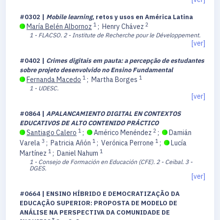
#0302 |
Mobile learning
, retos y usos en América Latina
1
2
María Belén Albornoz
;
Henry Chávez
1 - FLACSO.
2 - Institute de Recherche pour le Développement.
[ver]
#0402 |
Crimes digitais em pauta: a percepção de estudantes
sobre projeto desenvolvido no Ensino Fundamental
1
1
Fernanda Macedo
;
Martha Borges
1 - UDESC.
[ver]
#0864 |
APALANCAMIENTO DIGITAL EN CONTEXTOS
EDUCATIVOS DE ALTO CONTENIDO PRÁCTICO
1
2
Santiago Calero
;
Américo Menéndez
;
Damián
3
1
1
Varela
;
Patricia Añón
;
Verónica Perrone
;
Lucía
1
1
Martínez
;
Daniel Nahum
1 - Consejo de Formación en Educación (CFE).
2 - Ceibal.
3 -
DGES.
[ver]
#0664 | ENSINO HÍBRIDO E DEMOCRATIZAÇÃO DA
EDUCAÇÃO SUPERIOR: PROPOSTA DE MODELO DE
ANÁLISE NA PERSPECTIVA DA COMUNIDADE DE