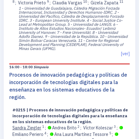
8
9
10
11
;
Victoria Prieto
;
Claudia Vargas
;
Gizela Zapata
1 - Universidad de Guadalajara, Cátedra Migración Forzada
Internacional, Inclusividad y Derechos Humanos-IDRC.
2 -
Universidad del Pacífico, Cátedra de Desplazamiento Forzado
IDRC.
3 - European University Institute.
4 - Social Justice Co-
Lead at Metropolitan Group.
5 - Universidad de LANÚS.
6 -
Instituto de Altos Estudios Nacionales- Ecuador/ Leibiniz
University of Hanover.
7 - Freie Universität.
8 - Universidad
Adolfo Ibanez.
9 - Universidad de la República.
10 - Universidad
Simón Bolívar Caracas Venezuela.
11 - Centre for Regional
Development and Planning (CEDEPLAR), Federal University of
Minas Gerais (UFMG).
[ver]
16:00 - 18:00
Simposio
Procesos de innovación pedagógica y políticas de
incorporación de tecnologías digitales para la
enseñanza en los sistemas educativos de la
región.
#0215 | Procesos de innovación pedagógica y políticas de
incorporación de tecnologías digitales para la enseñanza
en los sistemas educativos de la región.
1
2
3
Sandra Ziegler
;
Andrea Brito
;
Víctor Koleszar
;
4
5
Emiliano Periero
;
Ana Laura Martínez Tessore
;