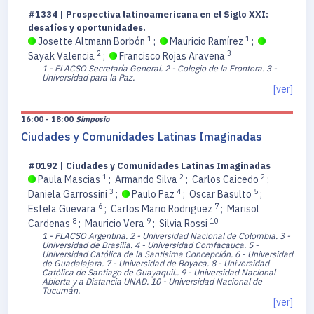
#1334 | Prospectiva latinoamericana en el Siglo XXI:
desafíos y oportunidades.
1
1
Josette Altmann Borbón
;
Mauricio Ramírez
;
2
3
Sayak Valencia
;
Francisco Rojas Aravena
1 - FLACSO Secretaría General.
2 - Colegio de la Frontera.
3 -
Universidad para la Paz.
[ver]
16:00 - 18:00
Simposio
Ciudades y Comunidades Latinas Imaginadas
#0192 | Ciudades y Comunidades Latinas Imaginadas
1
2
2
Paula Mascias
;
Armando Silva
;
Carlos Caicedo
;
3
4
5
Daniela Garrossini
;
Paulo Paz
;
Oscar Basulto
;
6
7
Estela Guevara
;
Carlos Mario Rodriguez
;
Marisol
8
9
10
Cardenas
;
Mauricio Vera
;
Silvia Rossi
1 - FLACSO Argentina.
2 - Universidad Nacional de Colombia.
3 -
Universidad de Brasilia.
4 - Universidad Comfacauca.
5 -
Universidad Católica de la Santisima Concepción.
6 - Universidad
de Guadalajara.
7 - Universidad de Boyaca.
8 - Universidad
Católica de Santiago de Guayaquil..
9 - Universidad Nacional
Abierta y a Distancia UNAD.
10 - Universidad Nacional de
Tucumán.
[ver]