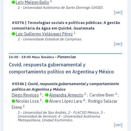
1
Lety Melgen Bello
1 - Universidad Autónoma de Santo Domingo (UASD).
[ver]
#0376 | Tecnologias sociais e políticas públicas: A gestão
comunitária da água em Quiché, Guatemala
1
Luis Guillermo Velásquez Pérez
1 - Universidade Estadual de Campinas.
[ver]
- Ponencias
16:00 - 18:00
Mesa Temática
Covid, respuesta gubernamental y
comportamiento político en Argentina y México
#0346 |
Covid, respuesta gubernamental y comportamiento
político en Argentina y México
1
2
3
Diego Reynoso
;
Alejandra Armesto
;
Caroline Beer
;
2
4
Nicolás Loza
;
Álvaro López Lara
;
Rodrigo Salazar
2
Elena
1 - Universidad de San Andrés.
2 - FLACSO México.
3 -
Universidad de Vermont.
4 - Universidad Autónoma
Metropolitana, Unidad Xochimilco.
[ver]