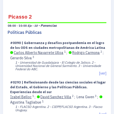
Picasso 2
- Ponencias
08:00 - 10:00
Eje - 10
Políticas Públicas
#0090 | Gobernanza y desafíos postpandemia en el logro
de los ODS en ciudades metropolitanas de América Latina
1
2
Carlos Alberto Navarrete Ulloa
;
Rodrigo Carmona
;
3
Gerardo Silva
1 - Universidad de Guadalajara - El Colegio de Jalisco.
2 -
Universidad Nacional de General Sarmiento.
3 - Universidade
Federal do ABC.
[ver]
#0293 | Reflexionando desde las ciencias sociales el lugar
del Estado, el Gobierno y las Políticas Públicas.
Experiencias desde el sur
1
2
3
Izabel Belloc
;
David Sanchez Villa
;
Lena Gwen
;
1
Agustina Tagliabue
1 - FLACSO Argentina.
2 - CIEPP/FLACSO Argentina.
3 - Flacso
Uruguay.