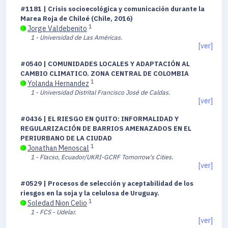
#1181 | Crisis socioecológica y comunicación durante la
Marea Roja de Chiloé (Chile, 2016)
1
Jorge Valdebenito
1 - Universidad de Las Américas.
[ver]
#0540 | COMUNIDADES LOCALES Y ADAPTACIÓN AL
CAMBIO CLIMATICO. ZONA CENTRAL DE COLOMBIA
1
Yolanda Hernandez
1 - Universidad Distrital Francisco José de Caldas.
[ver]
#0436 | EL RIESGO EN QUITO: INFORMALIDAD Y
REGULARIZACIÓN DE BARRIOS AMENAZADOS EN EL
PERIURBANO DE LA CIUDAD
1
Jonathan Menoscal
1 - Flacso, Ecuador/UKRI-GCRF Tomorrow's Cities.
[ver]
#0529 | Procesos de selección y aceptabilidad de los
riesgos en la soja y la celulosa de Uruguay.
1
Soledad Nion Celio
1 - FCS - Udelar.
[ver]