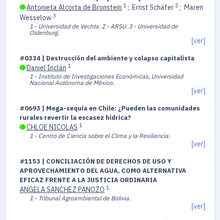
1
2
Antonieta Alcorta de Bronstein
;
Ernst Schäfer
;
Maren
3
Wesselow
1 - Universidad de Vechta.
2 - ARSU.
3 - Universidad de
Oldenburg.
[ver]
#0334 | Destrucción del ambiente y colapso capitalista
1
Daniel Inclán
1 - Instituto de Investigaciones Económicas, Universidad
Nacional Autónoma de México.
[ver]
#0693 | Mega-sequía en Chile: ¿Pueden las comunidades
rurales revertir la escasez hídrica?
1
CHLOE NICOLAS
1 - Centro de Ciencia sobre el Clima y la Resiliencia.
[ver]
#1153 | CONCILIACIÓN DE DERECHOS DE USO Y
APROVECHAMIENTO DEL AGUA, COMO ALTERNATIVA
EFICAZ FRENTE A LA JUSTICIA ORDINARIA
1
ANGELA SANCHEZ PANOZO
1 - Tribunal Agroambiental de Bolivia.
[ver]