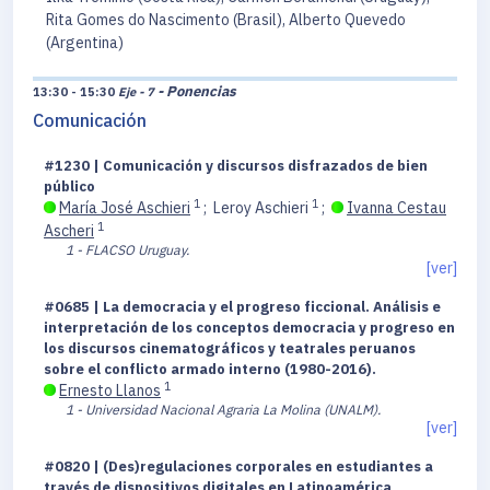
Rita Gomes do Nascimento (Brasil), Alberto Quevedo
(Argentina)
- Ponencias
13:30 - 15:30
Eje - 7
Comunicación
#1230 | Comunicación y discursos disfrazados de bien
público
1
1
María José Aschieri
;
Leroy Aschieri
;
Ivanna Cestau
1
Ascheri
1 - FLACSO Uruguay.
[ver]
#0685 | La democracia y el progreso ficcional. Análisis e
interpretación de los conceptos democracia y progreso en
los discursos cinematográficos y teatrales peruanos
sobre el conflicto armado interno (1980-2016).
1
Ernesto Llanos
1 - Universidad Nacional Agraria La Molina (UNALM).
[ver]
#0820 | (Des)regulaciones corporales en estudiantes a
través de dispositivos digitales en Latinoamérica