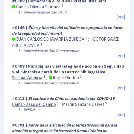
#0789 | Democracia e Política Externa Brasileira
1
Camila Oliveira Santana
1 - Universidade de São Paulo.
[ver]
#0148 |
Ética y filosofía del cuidado: una propuesta en favor
de la seguridad vial infantil
1
JUAN CARLOS ECHAVARRIA ZUÑIGA
;
HECTOR DAVID
1
ARCILA AYALA
1 - Universidad de San Buenaventura.
[ver]
#0409 | Paradigmas y estrategias de acción en Seguridad
Vial. Síntesis a partir de un rastreo bibliográfico
1
1
Susana Valencia
;
Roger Giraldo
1 - Universidad de San Buenaventura.
[ver]
#0413 |
El contexto de Chile en pandemia por COVID-19
1
1
Camilo Bass del Campo
;
Martín Sanzana Calvet
1 - INEDH.
[ver]
#0791 |
Retos de la articulación interinstitucional para la
atención integral de la Enfermedad Renal Crónica no