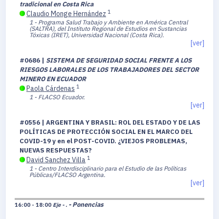
tradicional en Costa Rica
1
Claudio Monge Hernández
1 - Programa Salud Trabajo y Ambiente en América Central
(SALTRA), del Instituto Regional de Estudios en Sustancias
Tóxicas (IRET), Universidad Nacional (Costa Rica).
[ver]
#0686 |
SISTEMA DE SEGURIDAD SOCIAL FRENTE A LOS
RIESGOS LABORALES DE LOS TRABAJADORES DEL SECTOR
MINERO EN ECUADOR
1
Paola Cárdenas
1 - FLACSO Ecuador.
[ver]
#0556 | ARGENTINA Y BRASIL: ROL DEL ESTADO Y DE LAS
POLÍTICAS DE PROTECCIÓN SOCIAL EN EL MARCO DEL
COVID-19 y en el POST-COVID. ¿VIEJOS PROBLEMAS,
NUEVAS RESPUESTAS?
1
David Sanchez Villa
1 - Centro Interdisciplinario para el Estudio de las Políticas
Públicas/FLACSO Argentina.
[ver]
- Ponencias
16:00 - 18:00
Eje - .
,