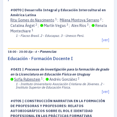
#0070 | Desarrollo Integral y Educación Intercultural en
América Latina
1
2
Rita Gomes do Nascimento
;
Milena Montoya Serrano
;
2
3
3
Catalina Ángel
;
Martín Vegas
;
Alex Ríos
;
Renata
1
Montechiare
1 - Flacso Brasil.
2 - Educapaz.
3 - Unesco Perú.
[ver]
- Ponencias
18:00 - 20:00
Eje - 4
Educación - Formación Docente I
#0431 |
Procesos de investigación para la formación de grado
en la Licenciatura en Educación Física en Uruguay
1
2
Sofía Rubinstein
;
Andrés González
1 - Instituto Universitario Asociación Cristiana de Jóvenes.
2 -
Instituto Superior de Educación Física.
[ver]
#0705 | CONSTRUCCIÓN NARRATIVA EN LA FORMACIÓN
DE PROFESORAS Y PROFESORES: RELATOS
AUTOBIOGRÁFICOS SOBRE EL ROL E IDENTIDAD
PROFESIONAL EN LAS PRÁCTICAS FORMATIVAS