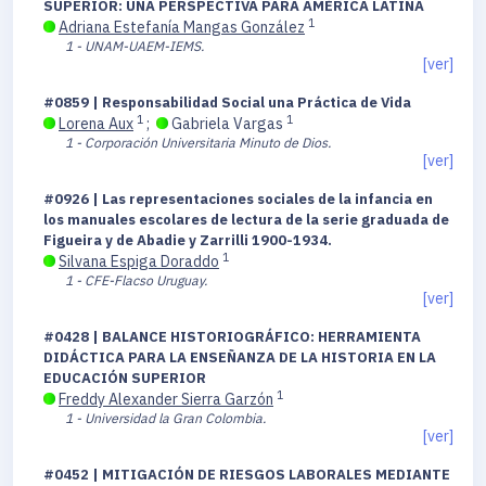
SUPERIOR: UNA PERSPECTIVA PARA AMÉRICA LATINA
1
Adriana Estefanía Mangas González
1 - UNAM-UAEM-IEMS.
[ver]
#0859 | Responsabilidad Social una Práctica de Vida
1
1
Lorena Aux
;
Gabriela Vargas
1 - Corporación Universitaria Minuto de Dios.
[ver]
#0926 | Las representaciones sociales de la infancia en
los manuales escolares de lectura de la serie graduada de
Figueira y de Abadie y Zarrilli 1900-1934.
1
Silvana Espiga Doraddo
1 - CFE-Flacso Uruguay.
[ver]
#0428 | BALANCE HISTORIOGRÁFICO: HERRAMIENTA
DIDÁCTICA PARA LA ENSEÑANZA DE LA HISTORIA EN LA
EDUCACIÓN SUPERIOR
1
Freddy Alexander Sierra Garzón
1 - Universidad la Gran Colombia.
[ver]
#0452 | MITIGACIÓN DE RIESGOS LABORALES MEDIANTE