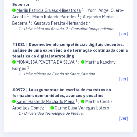
Superior
1
Merlin Patricia Grueso-Hinestroza
;
Yonni Angel Cuero-
1
1
Acosta
;
Mario Rolando Paredes
;
Alejandro Medina-
1
2
Becerra
;
Gustavo Peralta-Hernandez
1 - Universidad del Rosario.
2 - Consultor Independiente.
[ver]
#1081 | Desenvolvendo competências digitais docentes:
análise de uma experiência de formação continuada com a
temática do digital storytelling
1
MONALISA PIVETTA DA SILVA
;
Martha Kaschny
1
Borges
1 - Universidade do Estado de Santa Catarina.
[ver]
#0972 | La argumentación escrita de maestros en
formación: oportunidades, avances y desafíos.
1
Karen Hasleidy Machado Mena
;
Martha Cecilia
1
1
Arbeláez Gómez
;
Carme Elisa Vanegas Lotero
1 - Universidad Tecnológica de Pereira.
[ver]