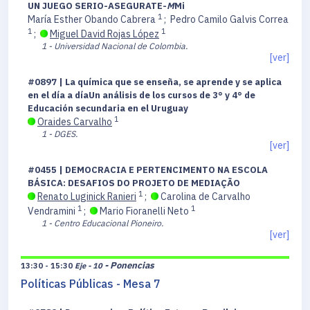
UN JUEGO SERIO-ASEGURATE-
M
Mi
1
María Esther Obando Cabrera
;
Pedro Camilo Galvis Correa
1
1
;
Miguel David Rojas López
1 - Universidad Nacional de Colombia.
[ver]
#0897 | La química que se enseña, se aprende y se aplica
en el día a díaUn análisis de los cursos de 3° y 4° de
Educación secundaria en el Uruguay
1
Oraides Carvalho
1 - DGES.
[ver]
#0455 | DEMOCRACIA E PERTENCIMENTO NA ESCOLA
BÁSICA: DESAFIOS DO PROJETO DE MEDIAÇÃO
1
Renato Luginick Ranieri
;
Carolina de Carvalho
1
1
Vendramini
;
Mario Fioranelli Neto
1 - Centro Educacional Pioneiro.
[ver]
- Ponencias
13:30 - 15:30
Eje - 10
Políticas Públicas - Mesa 7