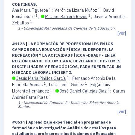
CONTINUAS.
1
1
Ana María Figueroa
;
Verónica Lizana Muñoz
;
David
1
1
Román Soto
;
Michael Barrera Reyes
;
Javiera Arancibia
1
Zeballos
1 - Universidad Metropolitana de Ciencias de la Educación.
[ver]
#1126 | LA FORMACIÓN DE PROFESIONALES EN LOS
CAMPOS DE LA EDUCACIÓN FÍSICA, EL DEPORTE, LA
RECREACIÓN Y LA ACTIVIDAD FÍSICA -DRAEF - EN LA
REGIÓN CARIBE COLOMBIANA, DEVELANDO EPISTEMES
DISCIPLINARES Y PEDAGÓGICOS, PARA ENFRENTAR UN
MERCADO LABORAL INCIERTO.
1
Jesús Maria Pinillos García
;
Fernando Antonio De la
1
1
Espriella Arenas
;
Lucia Lema Gómez
;
Edgar Luis
1
2
Llorente Hernández
;
José Daniel Callejas Diaz
;
Carlos
1
Andrés Parra Plaza
1 - Universidad de Cordoba.
2 - Institución Educativa Antonia
Santos.
[ver]
#0634 | Aprendizaje experiencial en programas de
formación en investigación: Análisis de desafíos para
estudiantes, profesores e instituciones de Educación