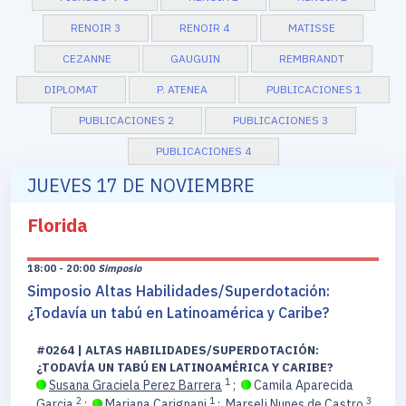
RENOIR 3
RENOIR 4
MATISSE
CEZANNE
GAUGUIN
REMBRANDT
DIPLOMAT
P. ATENEA
PUBLICACIONES 1
PUBLICACIONES 2
PUBLICACIONES 3
PUBLICACIONES 4
JUEVES 17 DE NOVIEMBRE
Florida
18:00 - 20:00
Simposio
Simposio Altas Habilidades/Superdotación:
¿Todavía un tabú en Latinoamérica y Caribe?
#0264 | ALTAS HABILIDADES/SUPERDOTACIÓN:
¿TODAVÍA UN TABÚ EN LATINOAMÉRICA Y CARIBE?
1
Susana Graciela Perez Barrera
;
Camila Aparecida
2
1
3
Garcia
;
Mariana Carignani
;
Marseli Nunes de Castro